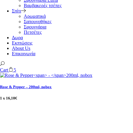
Σφουγγάρια Luffa
Βαμβακερές τσέπες
Σπίτι
Αρωματικά
Σαπουνοθήκες
Σφουγγάρια
Πετσέτες
Δωρα
Εκπτώσεις
About Us
Επικοινωνία
Cart
5
Rose & Pepper
–
200ml, nobox
1 x
16,10
€