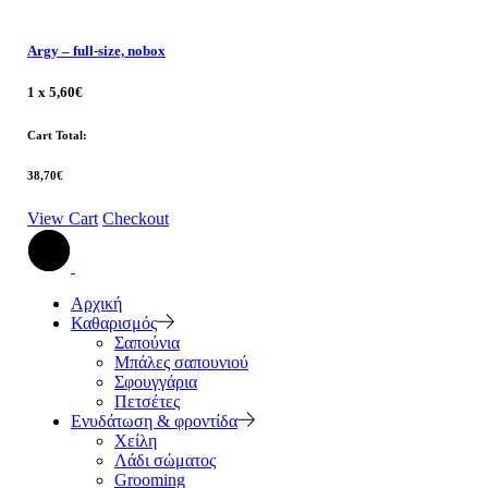
Argy
–
full-size, nobox
1 x
5,60
€
Cart Total:
38,70
€
View Cart
Checkout
Αρχική
Καθαρισμός
Σαπούνια
Μπάλες σαπουνιού
Σφουγγάρια
Πετσέτες
Ενυδάτωση & φροντίδα
Χείλη
Λάδι σώματος
Grooming