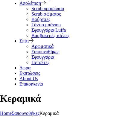
Απολέπιση
Scrub προσώπου
Scrub σώματος
Βούρτσες
Γάντια μπάνιου
Σφουγγάρια Luffa
Βαμβακερές τσέπες
Σπίτι
Αρωματικά
Σαπουνοθήκες
Σφουγγάρια
Πετσέτες
Δωρα
Εκπτώσεις
About Us
Επικοινωνία
Κεραμικά
Home
Σαπουνοθήκες
Κεραμικά