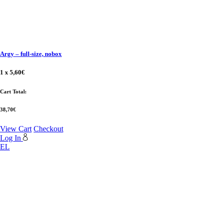
Argy
–
full-size, nobox
1 x
5,60
€
Cart Total:
38,70
€
View Cart
Checkout
Log In
EL