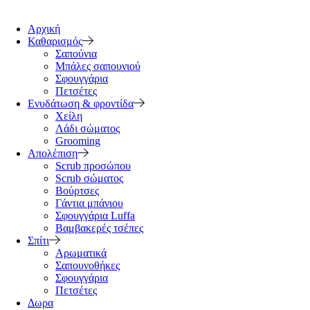
Αρχική
Καθαρισμός
Σαπούνια
Μπάλες σαπουνιού
Σφουγγάρια
Πετσέτες
Ενυδάτωση & φροντίδα
Χείλη
Λάδι σώματος
Grooming
Απολέπιση
Scrub προσώπου
Scrub σώματος
Βούρτσες
Γάντια μπάνιου
Σφουγγάρια Luffa
Βαμβακερές τσέπες
Σπίτι
Αρωματικά
Σαπουνοθήκες
Σφουγγάρια
Πετσέτες
Δωρα