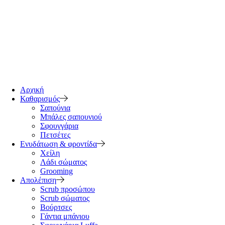
Αρχική
Καθαρισμός
Σαπούνια
Μπάλες σαπουνιού
Σφουγγάρια
Πετσέτες
Ενυδάτωση & φροντίδα
Χείλη
Λάδι σώματος
Grooming
Απολέπιση
Scrub προσώπου
Scrub σώματος
Βούρτσες
Γάντια μπάνιου