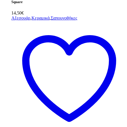
Square
14,50
€
Αξεσουάρ
,
Κεραμικά
,
Σαπουνοθήκες