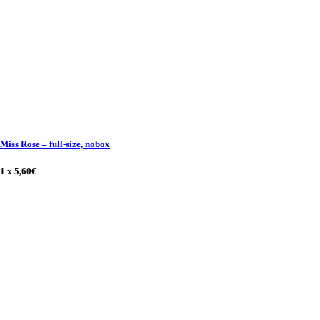
Miss Rose
–
full-size, nobox
1 x
5,60
€