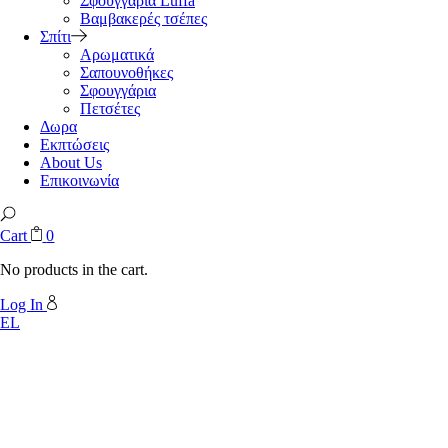
Σφουγγάρια Luffa
Βαμβακερές τσέπες
Σπίτι
Αρωματικά
Σαπουνοθήκες
Σφουγγάρια
Πετσέτες
Δωρα
Εκπτώσεις
About Us
Επικοινωνία
Cart
0
No products in the cart.
Log In
EL