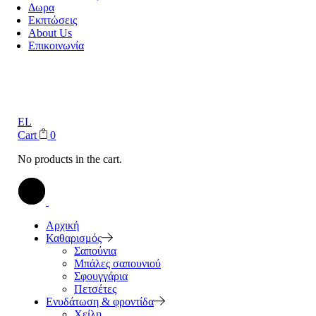
Δωρα
Εκπτώσεις
About Us
Επικοινωνία
EL
Cart
0
No products in the cart.
Αρχική
Καθαρισμός
Σαπούνια
Μπάλες σαπουνιού
Σφουγγάρια
Πετσέτες
Ενυδάτωση & φροντίδα
Χείλη