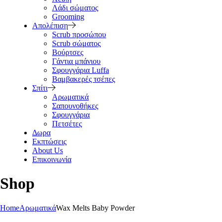
Λάδι σώματος
Grooming
Απολέπιση
Scrub προσώπου
Scrub σώματος
Βούρτσες
Γάντια μπάνιου
Σφουγγάρια Luffa
Βαμβακερές τσέπες
Σπίτι
Αρωματικά
Σαπουνοθήκες
Σφουγγάρια
Πετσέτες
Δωρα
Εκπτώσεις
About Us
Επικοινωνία
Shop
Home
Αρωματικά
Wax Melts Baby Powder