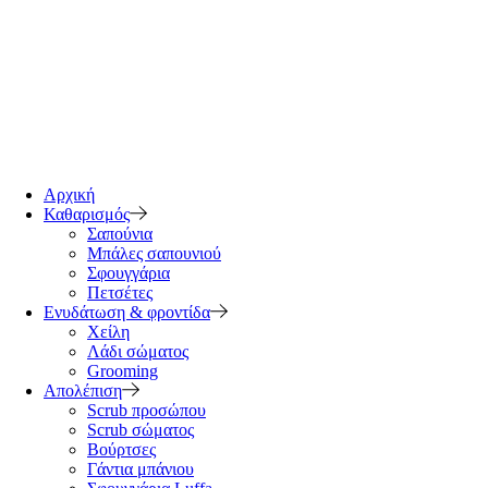
Αρχική
Καθαρισμός
Σαπούνια
Μπάλες σαπουνιού
Σφουγγάρια
Πετσέτες
Ενυδάτωση & φροντίδα
Χείλη
Λάδι σώματος
Grooming
Απολέπιση
Scrub προσώπου
Scrub σώματος
Βούρτσες
Γάντια μπάνιου