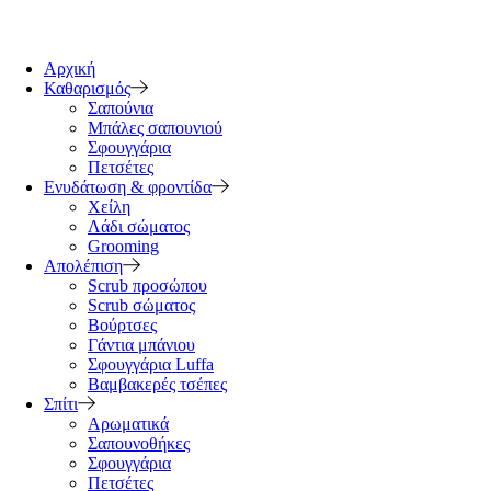
Αρχική
Καθαρισμός
Σαπούνια
Μπάλες σαπουνιού
Σφουγγάρια
Πετσέτες
Ενυδάτωση & φροντίδα
Χείλη
Λάδι σώματος
Grooming
Απολέπιση
Scrub προσώπου
Scrub σώματος
Βούρτσες
Γάντια μπάνιου
Σφουγγάρια Luffa
Βαμβακερές τσέπες
Σπίτι
Αρωματικά
Σαπουνοθήκες
Σφουγγάρια
Πετσέτες