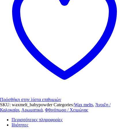
Πρόσθήκη στην λίστα επιθυμιών
SKU:
waxmelt_babypowder
Categories:
Wax melts
,
Άνοιξη /
Καλοκαίρι
,
Αρωματικά
,
Φθινόπωρο / Χειμώνας
Περισσότερες πληροφορίες
Ιδιότητες