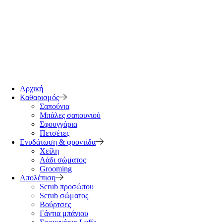
Αρχική
Καθαρισμός
Σαπούνια
Μπάλες σαπουνιού
Σφουγγάρια
Πετσέτες
Ενυδάτωση & φροντίδα
Χείλη
Λάδι σώματος
Grooming
Απολέπιση
Scrub προσώπου
Scrub σώματος
Βούρτσες
Γάντια μπάνιου