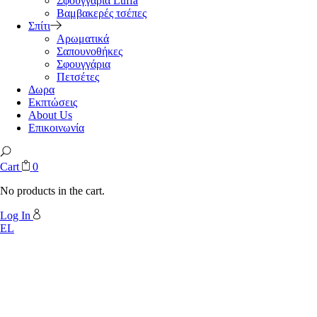
Σφουγγάρια Luffa
Βαμβακερές τσέπες
Σπίτι
Αρωματικά
Σαπουνοθήκες
Σφουγγάρια
Πετσέτες
Δωρα
Εκπτώσεις
About Us
Επικοινωνία
Cart
0
No products in the cart.
Log In
EL