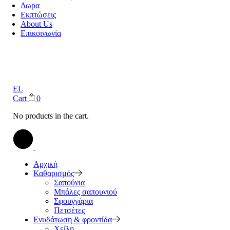
Δωρα
Εκπτώσεις
About Us
Επικοινωνία
EL
Cart
0
No products in the cart.
Αρχική
Καθαρισμός
Σαπούνια
Μπάλες σαπουνιού
Σφουγγάρια
Πετσέτες
Ενυδάτωση & φροντίδα
Χείλη