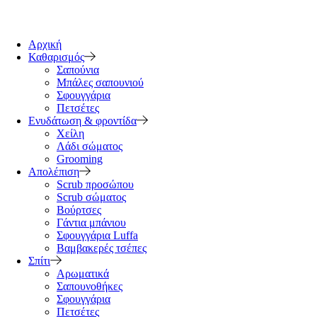
Αρχική
Καθαρισμός
Σαπούνια
Μπάλες σαπουνιού
Σφουγγάρια
Πετσέτες
Ενυδάτωση & φροντίδα
Χείλη
Λάδι σώματος
Grooming
Απολέπιση
Scrub προσώπου
Scrub σώματος
Βούρτσες
Γάντια μπάνιου
Σφουγγάρια Luffa
Βαμβακερές τσέπες
Σπίτι
Αρωματικά
Σαπουνοθήκες
Σφουγγάρια
Πετσέτες