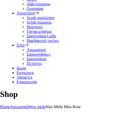
Λάδι σώματος
Grooming
Απολέπιση
Scrub προσώπου
Scrub σώματος
Βούρτσες
Γάντια μπάνιου
Σφουγγάρια Luffa
Βαμβακερές τσέπες
Σπίτι
Αρωματικά
Σαπουνοθήκες
Σφουγγάρια
Πετσέτες
Δωρα
Εκπτώσεις
About Us
Επικοινωνία
Shop
Home
Αρωματικά
Wax melts
Wax Melts Miss Rose