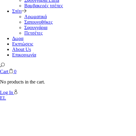
Σφουγγάρια Luffa
Βαμβακερές τσέπες
Σπίτι
Αρωματικά
Σαπουνοθήκες
Σφουγγάρια
Πετσέτες
Δωρα
Εκπτώσεις
About Us
Επικοινωνία
Cart
0
No products in the cart.
Log In
EL