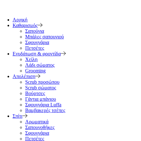
Αρχική
Καθαρισμός
Σαπούνια
Μπάλες σαπουνιού
Σφουγγάρια
Πετσέτες
Ενυδάτωση & φροντίδα
Χείλη
Λάδι σώματος
Grooming
Απολέπιση
Scrub προσώπου
Scrub σώματος
Βούρτσες
Γάντια μπάνιου
Σφουγγάρια Luffa
Βαμβακερές τσέπες
Σπίτι
Αρωματικά
Σαπουνοθήκες
Σφουγγάρια
Πετσέτες