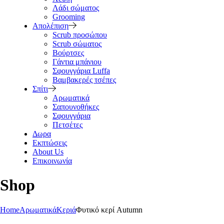
Λάδι σώματος
Grooming
Απολέπιση
Scrub προσώπου
Scrub σώματος
Βούρτσες
Γάντια μπάνιου
Σφουγγάρια Luffa
Βαμβακερές τσέπες
Σπίτι
Αρωματικά
Σαπουνοθήκες
Σφουγγάρια
Πετσέτες
Δωρα
Εκπτώσεις
About Us
Επικοινωνία
Shop
Home
Αρωματικά
Κεριά
Φυτικό κερί Autumn