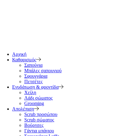
Αρχική
Καθαρισμός
Σαπούνια
Μπάλες σαπουνιού
Σφουγγάρια
Πετσέτες
Ενυδάτωση & φροντίδα
Χείλη
Λάδι σώματος
Grooming
Απολέπιση
Scrub προσώπου
Scrub σώματος
Βούρτσες
Γάντια μπάνιου