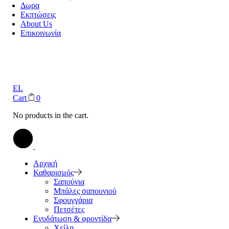
Δωρα
Εκπτώσεις
About Us
Επικοινωνία
EL
Cart
0
No products in the cart.
Αρχική
Καθαρισμός
Σαπούνια
Μπάλες σαπουνιού
Σφουγγάρια
Πετσέτες
Ενυδάτωση & φροντίδα
Χείλη