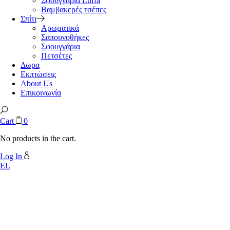
Σφουγγάρια Luffa
Βαμβακερές τσέπες
Σπίτι
Αρωματικά
Σαπουνοθήκες
Σφουγγάρια
Πετσέτες
Δωρα
Εκπτώσεις
About Us
Επικοινωνία
Cart
0
No products in the cart.
Log In
EL