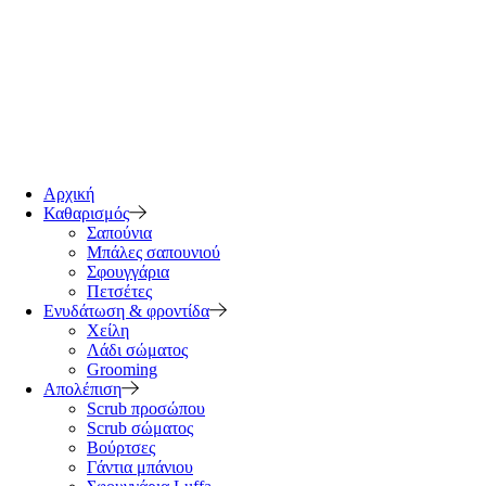
Αρχική
Καθαρισμός
Σαπούνια
Μπάλες σαπουνιού
Σφουγγάρια
Πετσέτες
Ενυδάτωση & φροντίδα
Χείλη
Λάδι σώματος
Grooming
Απολέπιση
Scrub προσώπου
Scrub σώματος
Βούρτσες
Γάντια μπάνιου