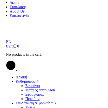
Δωρα
Εκπτώσεις
About Us
Επικοινωνία
EL
Cart
0
No products in the cart.
Αρχική
Καθαρισμός
Σαπούνια
Μπάλες σαπουνιού
Σφουγγάρια
Πετσέτες
Ενυδάτωση & φροντίδα
Χείλη