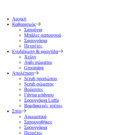
Αρχική
Καθαρισμός
Σαπούνια
Μπάλες σαπουνιού
Σφουγγάρια
Πετσέτες
Ενυδάτωση & φροντίδα
Χείλη
Λάδι σώματος
Grooming
Απολέπιση
Scrub προσώπου
Scrub σώματος
Βούρτσες
Γάντια μπάνιου
Σφουγγάρια Luffa
Βαμβακερές τσέπες
Σπίτι
Αρωματικά
Σαπουνοθήκες
Σφουγγάρια
Πετσέτες