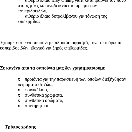
+
αιθέριο έλαιο May Chang γιατί καταπραϋνει τον πόνο
στους μύες και αναδεικνύει το άρωμα των
εσπεριδοειδών,
+
αιθέριo έλαιo δετρολίβανου για τόνωση της
επιδερμίδας.
Έχουμε έτσι ένα σαπούνι με πλούσιο αφρισμό, τονωτικό άρωμα
εσπεριδοειδών, ιδανικό για ξηρές επιδερμίδες.
Σε κανένα από τα σαπούνια μας δεν χρησιμοποιούμε
x
προϊόντα για την παρασκευή των οποίων διεξήχθησαν
πειράματα σε ζώα,
x
φοινικέλαιο,
x
συνθετικά χρώματα,
x
συνθετικά αρώματα,
x
συντηρητικά.
__
Τρόπος χρήσης