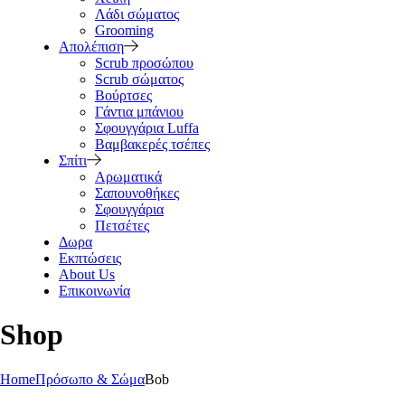
Λάδι σώματος
Grooming
Απολέπιση
Scrub προσώπου
Scrub σώματος
Βούρτσες
Γάντια μπάνιου
Σφουγγάρια Luffa
Βαμβακερές τσέπες
Σπίτι
Αρωματικά
Σαπουνοθήκες
Σφουγγάρια
Πετσέτες
Δωρα
Εκπτώσεις
About Us
Επικοινωνία
Shop
Home
Πρόσωπο & Σώμα
Bob