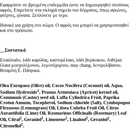
Εφαρμόστε σε βρεγμένη επιδερμίδα ώστε να δημιουργηθεί πλούσιος
αφρός. Επιμείνετε στα σκληρά σημεία του δέρματος, όπως αγκώνες,
φτέρνες, γόνατα. Ξεπλύνετε με νερο.
Ιδανικό για χρήση στο σώμα. Ο αφρός του μπορεί να χρησιμοποιηθεί
και στο πρόσωπο.
__
Συστατικά
Ελαιόλαδο, λάδι καρύδας, καστορέλαιο, λάδι βερίκοκου. Αιθέρια
έλαια μοσχολέμονου, λεμονόχορτου, may chang, δεντρολίβανου.
Βιταμίνη Ε. Πάπρικα.
Olea Europaea (Olive) oil, Cocos Nucifera (Coconut) oil, Aqua,
1
Sodium Hydroxide
, Prunus Armeniaca (Apricot) kernel oil,
Communis (Castor) seed oil, Luffa Cylindrica Fruit, Paprika
Croton Annum, Tocopherol, Sodium chloride (Salt), Cymbopogon
Flexuosus (Lemongrass) Oil, Litsea Cubeba Fruit Oil, Citrus
Aurantifolia (Lime) Oil, Rosmarinus Officinalis (Rosemary) Leaf
2
2
2
2
2
Oil, Citral
, Geraniol
, Limonene
, Linalool
, Geraniol
,
2
Citronellol
.