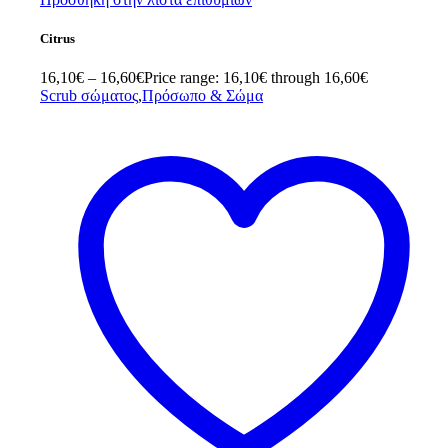
Citrus
16,10
€
–
16,60
€
Price range: 16,10€ through 16,60€
Scrub σώματος
,
Πρόσωπο & Σώμα