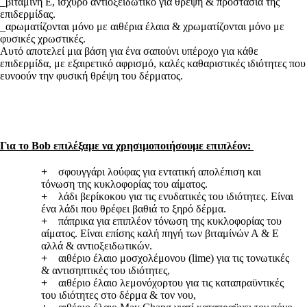
_βιταμίνη Ε, ισχυρό αντιοξειδωτικό για θρέψη & προστασία της
επιδερμίδας.
_αρωματίζονται μόνο με αιθέρια έλαια & χρωματίζονται μόνο με
φυσικές χρωστικές.
Αυτό αποτελεί μια βάση για ένα σαπούνι υπέροχο για κάθε
επιδερμίδα, με εξαιρετικό αφρισμό, καλές καθαριστικές ιδιότητες που
ευνοούν την φυσική θρέψη του δέρματος.
Για το Bob
επιλέξαμε να χρησιμοποιήσουμε επιπλέον:
+
σφουγγάρι λούφας για εντατική απολέπιση και
τόνωση της κυκλοφορίας του αίματος.
+
λάδι βερίκοκου για τις ενυδατικές του ιδιότητες. Είναι
ένα λάδι που θρέφει βαθιά το ξηρό δέρμα.
+
πάπρικα για επιπλέον τόνωση της κυκλοφορίας του
αίματος. Είναι επίσης καλή πηγή των βιταμίνών Α & Ε
αλλά & αντιοξειδωτικών.
+
αιθέριo έλαιo μοσχολέμονου (lime) για τις τονωτικές
& αντισηπτικές του ιδιότητες,
+
αιθέριo έλαιo λεμονόχορτου για τις καταπραϋντικές
του ιδιότητες στο δέρμα & τον νου,